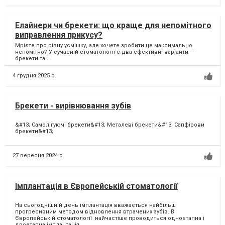
Елайнери чи брекети: що краще для непомітного
виправлення прикусу?
Мрієте про рівну усмішку, але хочете зробити це максимально
непомітно? У сучасній стоматології є два ефективні варіанти —
брекети та...
4 грудня 2025 р.
Брекети - вирівнювання зубів
&#13; Самолігуючі брекети&#13; Металеві брекети&#13; Сапфірови
брекети&#13;
27 вересня 2024 р.
Імплантація в Європейській стоматології
На сьогоднішній день імплантація вважається найбільш
прогресивним методом відновлення втрачених зубів. В
Європейській стоматології найчастіше проводиться одноетапна і
двоетапна імплантація....