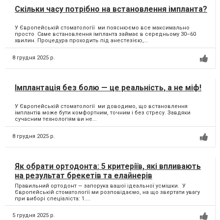
Скільки часу потрібно на встановлення імпланта?
У Європейській стоматології ми пояснюємо все максимально
просто Саме встановлення імпланта займає в середньому 30–60
хвилин. Процедура проходить під анестезією,...
8 грудня 2025 р.
Імплантація без болю — це реальність, а не міф!
У Європейській стоматології ми доводимо, що встановлення
імплантів може бути комфортним, точним і без стресу. Завдяки
сучасним технологіям ви не...
8 грудня 2025 р.
Як обрати ортодонта: 5 критеріїв, які впливають
на результат брекетів та елайнерів
Правильний ортодонт — запорука вашої ідеальної усмішки. У
Європейській стоматології ми розповідаємо, на що звертати увагу
при виборі спеціаліста: 1....
5 грудня 2025 р.