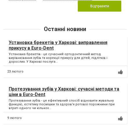
Відправити
Останні новини
Установка брекетів у Харкові: виправлення
прикусу в Euro-Dent
Установка брекетів - це сучасний ортодонтичний метод
вирівнювання зубів та корекції прикусу для дітей, підлітків і
дорослих. У Харкові послуга...
23 лютого
Протезування зубів у Харкові: сучасні методи та
ціни в Euro-Dent
Протезування зубів - це ефективний спосіб відновити жувальну
функцію, естетику посмішки та здоров'я ротової порожнини при
втраті одного чи кількох...
9 лютого