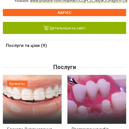
Youtube:
www.youtube.com/channel/UCLyPLZLJsq5K2CR4gfE91ZA
КАРІЄС
Детальніше на сайті
Послуги та ціни (9)
Послуги
Брекеты