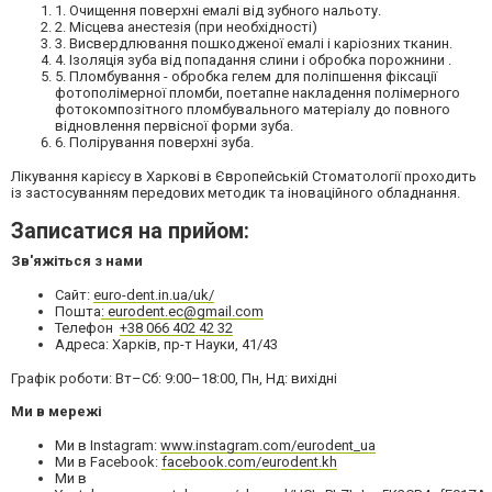
1. Очищення поверхні емалі від зубного нальоту.
2. Місцева анестезія (при необхідності)
3. Висвердлювання пошкодженої емалі і каріозних тканин.
4. Ізоляція зуба від попадання слини і обробка порожнини .
5. Пломбування - обробка гелем для поліпшення фіксації
фотополімерної пломби, поетапне накладення полімерного
фотокомпозітного пломбувального матеріалу до повного
відновлення первісної форми зуба.
6. Полірування поверхні зуба.
Лікування карієсу в Харкові в Європейській Стоматології проходить
із застосуванням передових методик та іноваційного обладнання.
Записатися на прийом:
Зв'яжіться з нами
Сайт:
euro-dent.in.ua/uk/
Пошта
:
eurodent.ec@gmail.com
Телефон
+38 066 402 42 32
Адреса: Харків, пр-т Науки, 41/43
Графік роботи:
Вт–Сб: 9:00–18:00, Пн, Нд: вихідні
Ми в мережі
Ми в Instagram:
www.instagram.com/eurodent_ua
Ми в Facebook:
facebook.com/eurodent.kh
Ми в