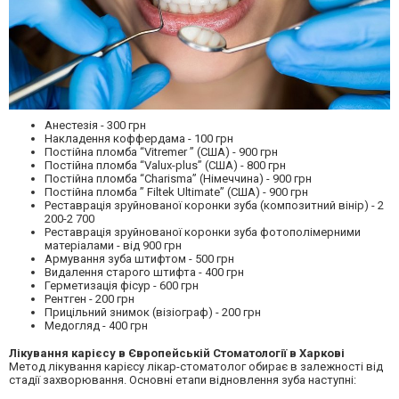
Анестезія - 300 грн
Накладення коффердама - 100 грн
Постійна пломба “Vitremer ” (США) - 900 грн
Постійна пломба “Valux-plus” (США) - 800 грн
Постійна пломба “Charisma” (Німеччина) - 900 грн
Постійна пломба ” Filtek Ultimate” (США) - 900 грн
Реставрація зруйнованої коронки зуба (композитний вінір) - 2
200-2 700
Реставрація зруйнованої коронки зуба фотополімерними
матеріалами - від 900 грн
Армування зуба штифтом - 500 грн
Видалення старого штифта - 400 грн
Герметизація фісур - 600 грн
Рентген - 200 грн
Прицільний знимок (візіограф) - 200 грн
Медогляд - 400 грн
Лікування карієсу в Європейській Стоматології в Харкові
Метод лікування карієсу лікар-стоматолог обирає в залежності від
стадії захворювання. Основні етапи відновлення зуба наступні: